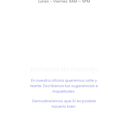
Lunes – Viernes: 8AM — 5PM
Envíanos un mensaje
En nuestra oficina queremos oirte y
leerte. Escríbenos tus sugerencias e
inquietudes
.
Demostraremos que Sí es posible
hacerlo bien.