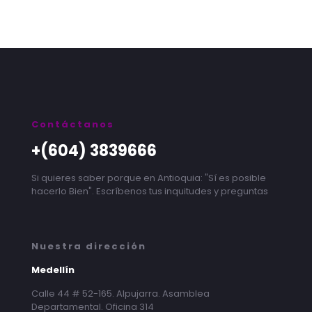
Contáctanos
+(604) 3839666
Si quieres saber porque en Antioquia: "Sí es posible
hacerlo Bien". Escríbenos tus inquitudes y preguntas
Nuestra dirección
Medellín
Calle 44 # 52-165. Alpujarra. Asamblea
Departamental. Oficina 314