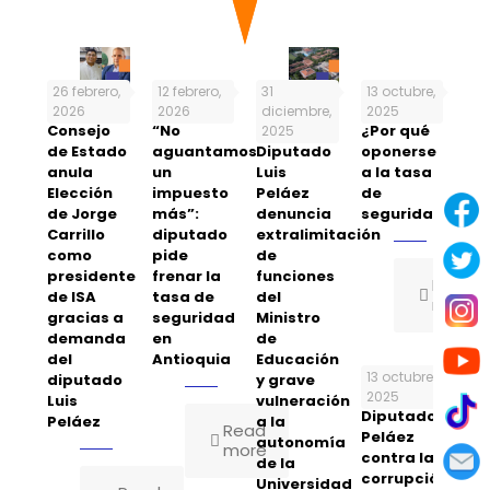
26 febrero,
12 febrero,
31
13 octubre,
2026
2026
diciembre,
2025
Consejo
“No
El
¿Por qué
2025
de Estado
aguantamos
Diputado
oponerse
anula
un
Luis
a la tasa
Elección
impuesto
Peláez
de
de Jorge
más”:
denuncia
seguridad?
Carrillo
diputado
extralimitación
como
pide
de
presidente
frenar la
funciones
Read
de ISA
tasa de
del
more
gracias a
seguridad
Ministro
demanda
en
de
del
Antioquia
Educación
13 octubre,
diputado
y grave
2025
Luis
vulneración
Diputado
Peláez
a la
Read
Peláez
autonomía
more
contra la
de la
corrupción
Universidad