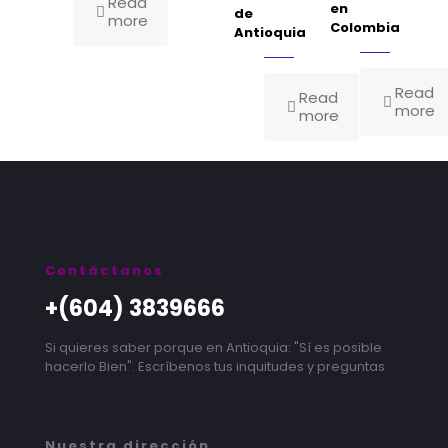
Read
en
de
more
Colombia
Antioquia
Read
Read
more
more
Contáctanos
+(604) 3839666
Si quieres saber porque en Antioquia: "Sí es posible
hacerlo Bien". Escríbenos tus inquitudes y preguntas
Nuestra dirección