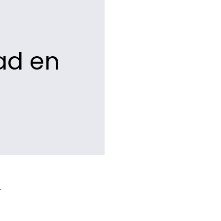
ad en
o