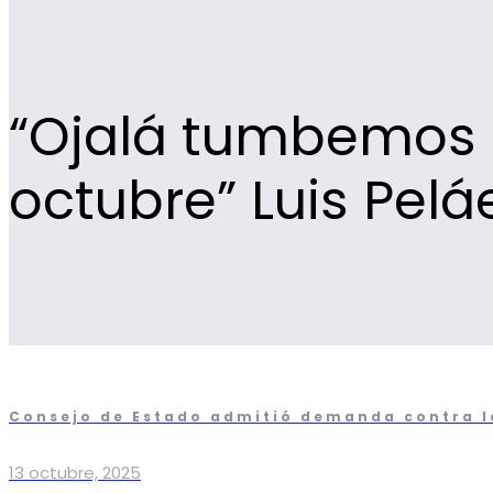
“Ojalá tumbemos l
octubre” Luis Pelá
Consejo de Estado admitió demanda contra la 
13 octubre, 2025