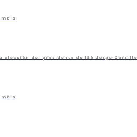
lombia
elección del presidente de ISA Jorge Carrill
lombia