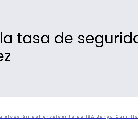
a tasa de segurid
ez
elección del presidente de ISA Jorge Carrill