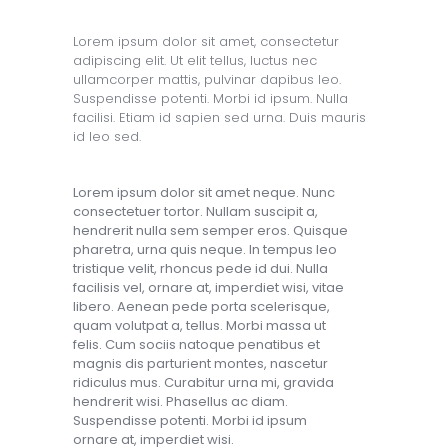
Lorem ipsum dolor sit amet, consectetur
adipiscing elit. Ut elit tellus, luctus nec
ullamcorper mattis, pulvinar dapibus leo.
Suspendisse potenti. Morbi id ipsum. Nulla
facilisi. Etiam id sapien sed urna. Duis mauris
id leo sed.
Lorem ipsum dolor sit amet neque. Nunc
consectetuer tortor. Nullam suscipit a,
hendrerit nulla sem semper eros. Quisque
pharetra, urna quis neque. In tempus leo
tristique velit, rhoncus pede id dui. Nulla
facilisis vel, ornare at, imperdiet wisi, vitae
libero. Aenean pede porta scelerisque,
quam volutpat a, tellus. Morbi massa ut
felis. Cum sociis natoque penatibus et
magnis dis parturient montes, nascetur
ridiculus mus. Curabitur urna mi, gravida
hendrerit wisi. Phasellus ac diam.
Suspendisse potenti. Morbi id ipsum
ornare at, imperdiet wisi.