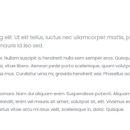
lit. Ut elit tellus, luctus nec ullamcorper mattis, 
mauris id leo sed.
Nullam suscipit a, hendrerit nulla sem semper eros. Quisque 
 wisi, vitae libero. Aenean pede porta scelerisque, quam volut
s mus. Curabitur urna mi, gravida hendrerit wisi. Phasellus a
ida ornare. Nam dui aliquam enim. Suspendisse potenti. Aliqu
landit, enim vel mauris sit amet, volutpat at, elit. Vivamus 
us vitae arcu mi risus velit, scelerisque in, dolor. Quisque.