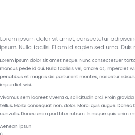
Lorem ipsum dolor sit amet, consectetur adipiscing e
ipsum. Nulla facilisi. Etiam id sapien sed urna. Duis 
Lorem ipsum dolor sit amet neque. Nunc consectetuer tortor. 
rhoncus pede id dui. Nulla facilisis vel, ornare at, imperdiet
penatibus et magnis dis parturient montes, nascetur ridiculu
imperdiet wisi.
Vivamus sem laoreet viverra a, sollicitudin orci. Proin grav
tellus. Morbi consequat non, dolor. Morbi quis augue. Donec b
convallis. Donec enim porttitor rutrum. In neque quis enim met
Aenean lipsun
0