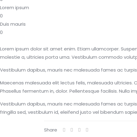
Lorem ipsum
0
Duis mauris
0
Lorem ipsum dolor sit amet enim. Etiam ullamcorper. Suspendi
molestie a, ultricies porta urna. Vestibulum commodo volutpat
Vestibulum dapibus, mauris nec malesuada fames ac turpis vel
Maecenas malesuada elit lectus felis, malesuada ultricies. Cu
Phasellus fermentum in, dolor. Pellentesque facilisis. Nulla im
Vestibulum dapibus, mauris nec malesuada fames ac turpis ve
fringilla sed, vestibulum id, eleifend justo vel bibendum sapi
Share