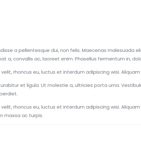
sse a pellentesque dui, non felis. Maecenas malesuada elit le
 a, convallis ac, laoreet enim. Phasellus fermentum in, dolor.
it, rhoncus eu, luctus et interdum adipiscing wisi. Aliquam 
rabitur et ligula. Ut molestie a, ultricies porta urna. Vesti
perdiet.
lit, rhoncus eu, luctus et interdum adipiscing wisi. Aliquam
en massa ac turpis.