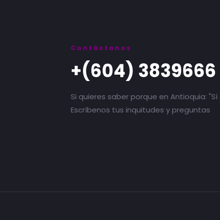
Contáctanos
+(604) 3839666
Si quieres saber porque en Antioquia: "Sí 
Escríbenos tus inquitudes y preguntas