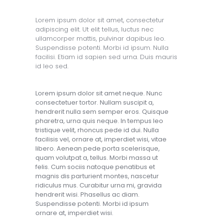
Lorem ipsum dolor sit amet, consectetur
adipiscing elit. Ut elit tellus, luctus nec
ullamcorper mattis, pulvinar dapibus leo.
Suspendisse potenti. Morbi id ipsum. Nulla
facilisi. Etiam id sapien sed urna. Duis mauris
id leo sed.
Lorem ipsum dolor sit amet neque. Nunc
consectetuer tortor. Nullam suscipit a,
hendrerit nulla sem semper eros. Quisque
pharetra, urna quis neque. In tempus leo
tristique velit, rhoncus pede id dui. Nulla
facilisis vel, ornare at, imperdiet wisi, vitae
libero. Aenean pede porta scelerisque,
quam volutpat a, tellus. Morbi massa ut
felis. Cum sociis natoque penatibus et
magnis dis parturient montes, nascetur
ridiculus mus. Curabitur urna mi, gravida
hendrerit wisi. Phasellus ac diam.
Suspendisse potenti. Morbi id ipsum
ornare at, imperdiet wisi.