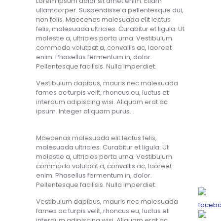
Lorem ipsum dolor sit amet enim. Etiam
ullamcorper. Suspendisse a pellentesque dui,
non felis. Maecenas malesuada elit lectus
felis, malesuada ultricies. Curabitur et ligula. Ut
molestie a, ultricies porta urna. Vestibulum
commodo volutpat a, convallis ac, laoreet
enim. Phasellus fermentum in, dolor.
Pellentesque facilisis. Nulla imperdiet.
Vestibulum dapibus, mauris nec malesuada
fames ac turpis velit, rhoncus eu, luctus et
interdum adipiscing wisi. Aliquam erat ac
ipsum. Integer aliquam purus. .
Maecenas malesuada elit lectus felis,
malesuada ultricies. Curabitur et ligula. Ut
molestie a, ultricies porta urna. Vestibulum
commodo volutpat a, convallis ac, laoreet
enim. Phasellus fermentum in, dolor.
Pellentesque facilisis. Nulla imperdiet.
Vestibulum dapibus, mauris nec malesuada
fames ac turpis velit, rhoncus eu, luctus et
interdum adipiscing wisi. Aliquam erat ac